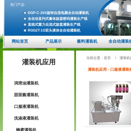
热门产品:
DGP-C-20X旋转自流电脑全自动灌装机
全自动直列式膏体旋盖喷码灌装生产线
直线式重力自流式旋盖灌装生产线
RGG2T-1G双头液体全自动灌装机
网站首页
产品展示
酱料灌装机
全自动灌装
当前位置：
首页
\
灌装机
灌装机应用
灌装机应用 - 口服液灌装
润滑油灌装机
甜面酱灌装机
口服液灌装机
洗涤液灌装机
蜂蜜灌装机